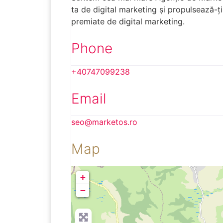
ta de digital marketing și propulsează-ți 
premiate de digital marketing.
Phone
+40747099238
Email
seo
@
marketos.ro
Map
+
−