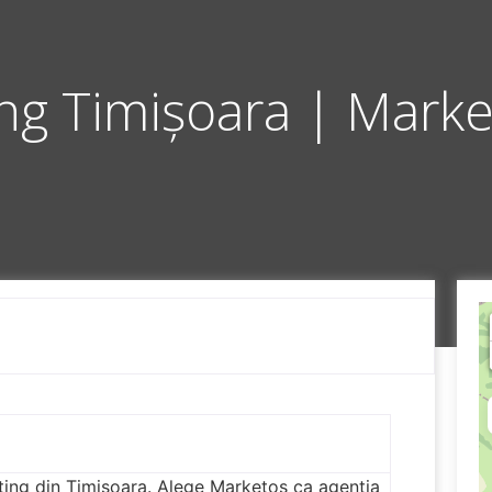
ng Timișoara | Mark
ing din Timișoara. Alege Marketos ca agenția