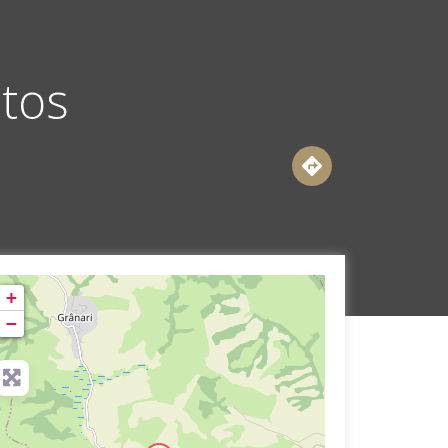
etos
+
−