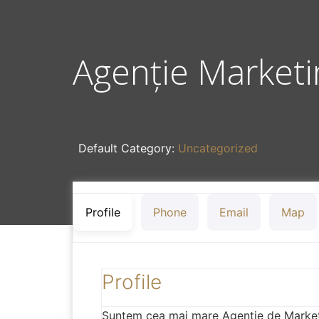
Agenție Marketi
Default Category:
Uncategorized
Profile
Phone
Email
Map
Profile
Suntem cea mai mare Agenție de Market