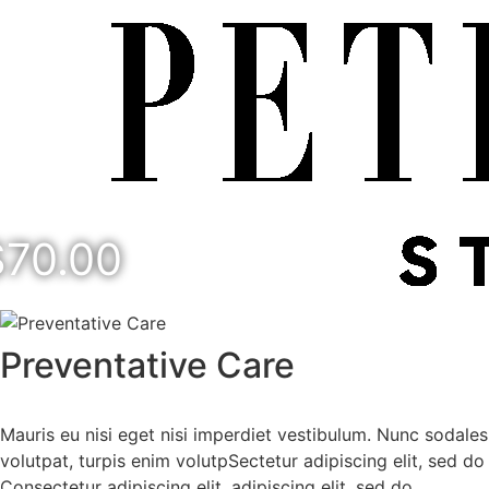
$70.00
Preventative Care
Mauris eu nisi eget nisi imperdiet vestibulum. Nunc sodales 
volutpat, turpis enim volutpSectetur adipiscing elit, sed do
Consectetur adipiscing elit, adipiscing elit, sed do.